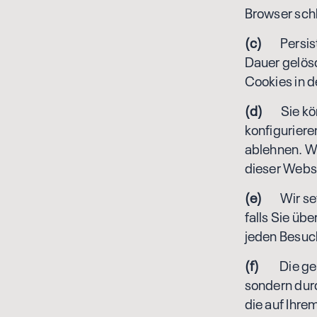
Browser sch
(c)
Persiste
Dauer gelösc
Cookies in d
(d)
Sie könn
konfiguriere
ablehnen. Wi
dieser Webs
(e)
Wir setze
falls Sie üb
jeden Besuc
(f)
Die genut
sondern durc
die auf Ihre