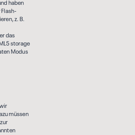
und haben
 Flash-
ren, z. B.
er das
TML5 storage
vaten Modus
wir
 Dazu müssen
zur
nannten