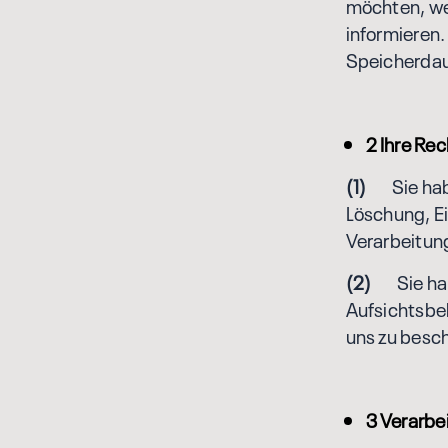
möchten, wer
informieren.
Speicherdau
2 Ihre Re
(1)
Sie haben
Löschung, E
Verarbeitun
(2)
Sie habe
Aufsichtsbe
uns zu besc
3 Verarbe