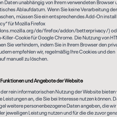
hen Daten unabhängig von Ihrem verwendeten Browser 
tisches Ablaufdatum. Wenn Sie keine Verarbeitung der
chen, müssen Sie ein entsprechendes Add-On installie
cy“ für Mozilla Firefox
dons.mozilla.org/de/firefox/addon/betterprivacy/) od
-Killer-Cookie für Google Chrome. Die Nutzung von H
en Sie verhindern, indem Sie in Ihrem Browser den pri
Zudem empfehlen wir, regelmäßig Ihre Cookies und den
uf manuell zu löschen.
 Funktionen und Angebote der Website
 rein informatorischen Nutzung der Website bieten 
 Leistungen an, die Sie bei Interesse nutzen können.
egel weitere personenbezogene Daten angeben, die wir 
er jeweiligen Leistung nutzen und für die die zuvor ge