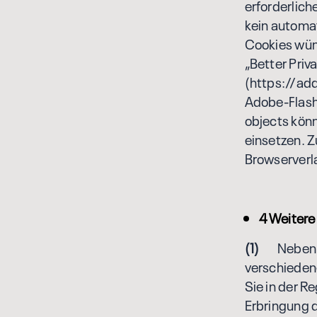
erforderlic
kein automa
Cookies wüns
„Better Priva
(https://ad
Adobe-Flash
objects könn
einsetzen. 
Browserverla
4 Weitere
(1)
Neben der
verschiedene
Sie in der R
Erbringung d