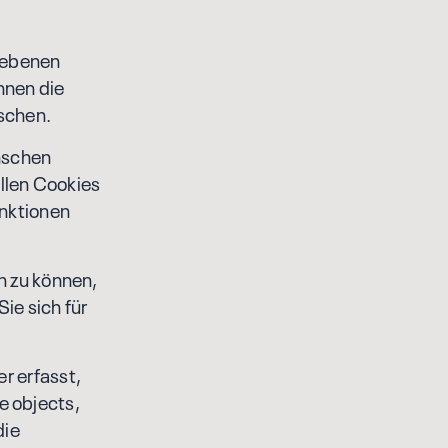
gebenen
nnen die
öschen.
nschen
allen Cookies
unktionen
n zu können,
ie sich für
r erfasst,
e objects,
die