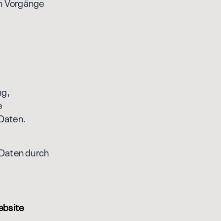
en Vorgänge
ng,
e
Daten.
 Daten durch
ebsite