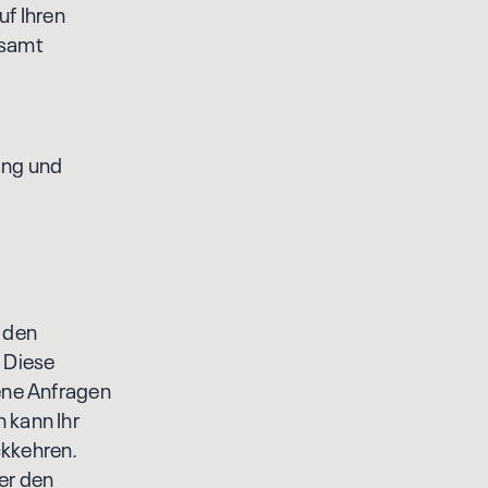
uf Ihren
esamt
ang und
 den
 Diese
ene Anfragen
 kann Ihr
ckkehren.
er den