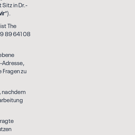
itz in Dr.-
ir
“).
ist The
49 89 641 08
gebene
l-Adresse,
e Fragen zu
r, nachdem
rarbeitung
tragte
utzen