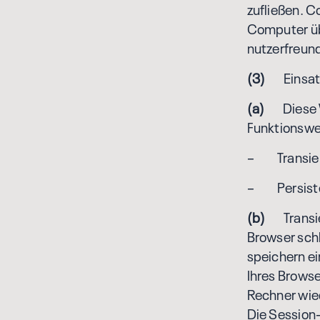
zufließen. C
Computer üb
nutzerfreund
(3)
Einsatz
(a)
Diese We
Funktionswe
– Transien
– Persisten
(b)
Transien
Browser sch
speichern e
Ihres Brows
Rechner wie
Die Session