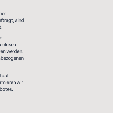
ner
ftragt, sind
t.
te
schlüsse
ten werden.
enbezogenen
Staat
rmieren wir
ebotes.
n