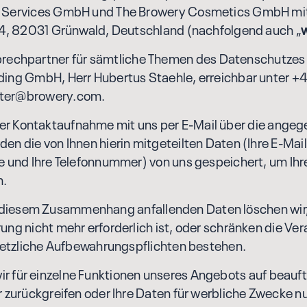
 Services GmbH und The Browery Cosmetics GmbH mit S
. 4, 82031 Grünwald, Deutschland (nachfolgend auch „
w
prechpartner für sämtliche Themen des Datenschutzes 
ding GmbH, Herr Hubertus Staehle, erreichbar unter +
ter@browery.com.
r Kontaktaufnahme mit uns per E-Mail über die ange
en die von Ihnen hierin mitgeteilten Daten (Ihre E-Mai
e und Ihre Telefonnummer) von uns gespeichert, um Ihr
n.
iesem Zusammenhang anfallenden Daten löschen wi
ung nicht mehr erforderlich ist, oder schränken die Ve
esetzliche Aufbewahrungspflichten bestehen.
r für einzelne Funktionen unseres Angebots auf beauf
r zurückgreifen oder Ihre Daten für werbliche Zwecke n