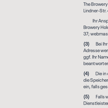
The Browery
Lindner-Str
Ihr Ans
Browery Hol
37; webmas
(3)
Bei Ihre
Adresse werd
ggf. Ihr Nam
beantworte
(4)
Die in d
die Speicher
ein, falls g
(5)
Falls wi
Dienstleiste