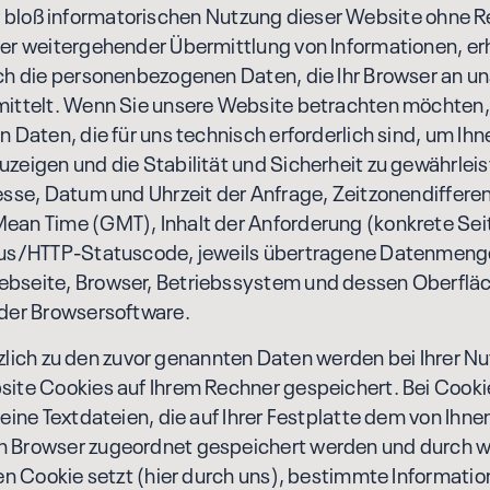
loß informatorischen Nutzung dieser Website ohne R
ger weitergehender Übermittlung von Informationen, er
ch die personenbezogenen Daten, die Ihr Browser an u
mittelt. Wenn Sie unsere Website betrachten möchten,
n Daten, die für uns technisch erforderlich sind, um Ih
zeigen und die Stabilität und Sicherheit zu gewährleis
esse, Datum und Uhrzeit der Anfrage, Zeitzonendifferen
ean Time (GMT), Inhalt der Anforderung (konkrete Sei
tus/HTTP-Statuscode, jeweils übertragene Datenmeng
bseite, Browser, Betriebssystem und dessen Oberflä
 der Browsersoftware.
ch zu den zuvor genannten Daten werden bei Ihrer N
site Cookies auf Ihrem Rechner gespeichert. Bei Cooki
leine Textdateien, die auf Ihrer Festplatte dem von Ihne
 Browser zugeordnet gespeichert werden und durch w
den Cookie setzt (hier durch uns), bestimmte Informati