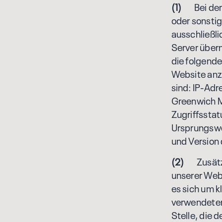
(1)
Bei der b
oder sonsti
ausschließli
Server über
die folgende
Website anzu
sind: IP-Adr
Greenwich M
Zugriffssta
Ursprungswe
und Version
(2)
Zusätzli
unserer Web
es sich um k
verwendeten
Stelle, die 