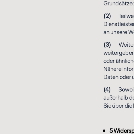
Grundsätze 
(2)
Teilweis
Dienstleiste
an unsere W
(3)
Weiterhi
weitergeben
oder ähnlic
Nähere Info
Daten oder 
(4)
Soweit un
außerhalb d
Sie über di
5 Widersp