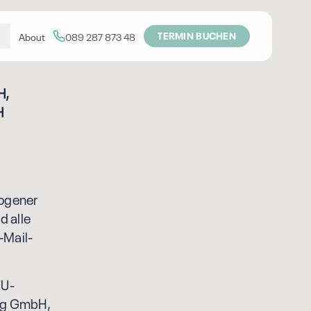
TERMIN BUCHEN
About
089 287 873 48
H,
H
ogener
d alle
-Mail-
EU-
ng GmbH,