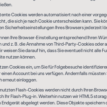
ließen.
nte Cookies werden automatisiert nach einer vorge
ht, die sich je nach Cookie unterscheiden kann. Sie kö
en Sicherheitseinstellungen Ihres Browsers jederzeit l
en Ihre Browser-Einstellung entsprechend Ihren Wü
n und z. B. die Annahme von Third-Party-Cookies oder 
r weisen Sie darauf hin, dass Sie eventuell nicht alle F
ite nutzen können.
n Cookies ein, um Sie für Folgebesuche identifiziere
er einen Account bei uns verfügen. Andernfalls müssten S
h erneut einloggen.
zten Flash-Cookies werden nicht durch Ihren Browse
h Ihr Flash-Plug-in. Weiterhin nutzen wir HTML5 storag
m Endgerät abgelegt werden. Diese Objekte speichern 