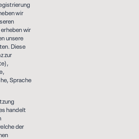
egistrierung
heben wir
nseren
 erheben wir
nen unsere
ten. Diese
z zur
te),
e,
che, Sprache
utzung
es handelt
n
elche der
onen