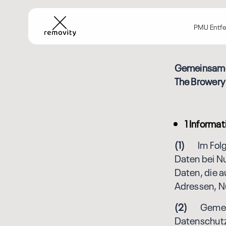
PMU Entf
Gemeinsame 
The Browery
1 Informa
(1)
Im Folge
Daten bei N
Daten, die a
Adressen, N
(2)
Gemeinsa
Datenschutz