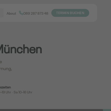
TERMIN BUCHEN
About
089 287 873 48
 München
e
rnung,
szeiten
–19 Uhr · Sa 10–16 Uhr