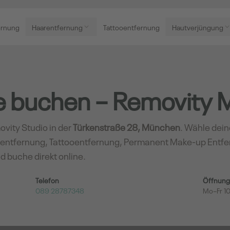
ernung
Haarentfernung
Tattooentfernung
Hautverjüngung
ne buchen – Removity
ovity Studio in der
Türkenstraße 28, München
. Wähle dein
entfernung, Tattooentfernung, Permanent Make-up Entfe
d buche direkt online.
Telefon
Öffnung
089 28787348
Mo–Fr 10