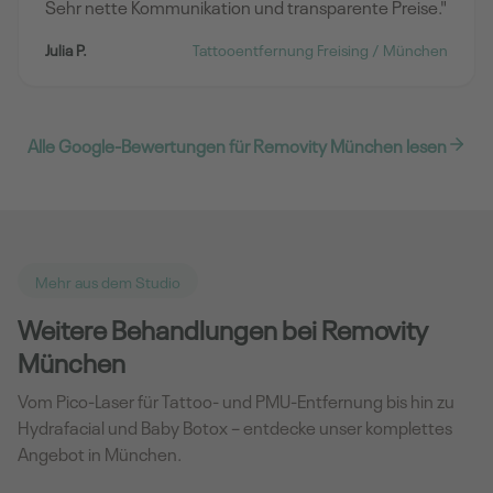
Sehr nette Kommunikation und transparente Preise."
Julia P.
Tattooentfernung Freising / München
Alle Google-Bewertungen für Removity München lesen
Mehr aus dem Studio
Weitere Behandlungen bei Removity
München
Vom Pico-Laser für Tattoo- und PMU-Entfernung bis hin zu
Hydrafacial und Baby Botox – entdecke unser komplettes
Angebot in München.
Haarentfernung Damen
Botox
München
Filler
München
Haarentfernung Herren
Hautverjüngung
Hydrafacial
München
München